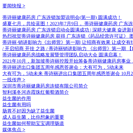
要闻快报
>
蒂诗丽健康药房 广东连锁加盟说明会(第一期) 圆满成功！
盛夏七月，共绘蓝图！2023年7月9日， 蒂诗丽健康药房 广
蒂诗丽健康药房 广东连锁启动会圆满成功 | 深耕大健康 奋进
热烈祝贺蒂诗丽健康药房 获得 广东连锁《药品经营许可证》 
蒂诗丽·销讲影响力《出师营》第一期| 让招商有效果 让成交有
/ 开启招商 开挂 之路 / 蒂诗丽销讲影响力 《出师营》第一期 【D
蒂诗丽健康药房战略发展暨管理团队启动大会 圆满启幕！
2021年10月，新加坡蒂诗丽控股开始筹备蒂诗丽健康药房
蒂诗丽进出口集团五周年感恩答谢会：大有可为，5动未来
大有可为，5动未来 蒂诗丽进出口集团五周年感恩答谢会 10月29
一线传声
>
深圳市蒂诗丽健康药房连锁有限公司简介
智利溪冬河赤霞珠红葡萄酒简介
益生菌的作用
益生菌有用吗
肠胃不好因为缺了益生菌
成人益生菌，比你想象的重要
益生菌如何帮助宝宝调理肠道
媒体焦点
>