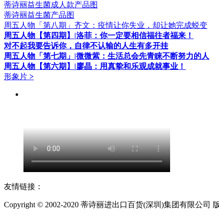
蒂诗丽益生菌成人款产品图
蒂诗丽益生菌产品图
周五人物「第八期」齐文：疫情让你失业，却让她完成蜕变
周五人物【第四期】|洛菲：你一定要相信福往者福来！
对不起我要告诉你，自律不认输的人生有多开挂
周五人物「第七期」|微微紫：生活总会先青睐不断努力的人
周五人物【第六期】|廖晶：用真挚和乐观成就事业！
形象片
>
友情链接：
Copyright © 2002-2020 蒂诗丽进出口百货(深圳)集团有限公司 