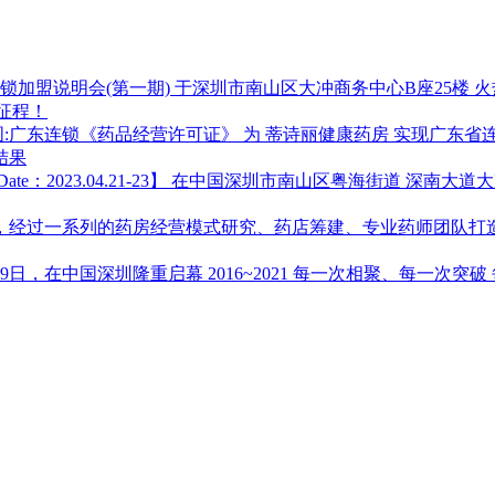
东连锁加盟说明会(第一期) 于深圳市南山区大冲商务中心B座25
新征程！
图:广东连锁《药品经营许可证》 为 蒂诗丽健康药房 实现广东
结果
ate：2023.04.21-23】 在中国深圳市南山区粤海街道 深南大
事业，经过一系列的药房经营模式研究、药店筹建、专业药师团队
日，在中国深圳隆重启幕 2016~2021 每一次相聚、每一次突