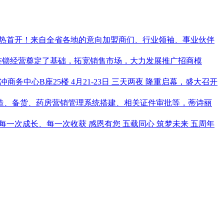
楼 火热首开！来自全省各地的意向加盟商们、行业领袖、事业伙伴
省连锁经营奠定了基础，拓宽销售市场，大力发展推广招商模
道大冲商务中心B座25楼 4月21-23日 三天两夜 隆重启幕，盛大召开
打造、备货、药房营销管理系统搭建、相关证件审批等，蒂诗丽
破 每一次成长、每一次收获 感恩有您 五载同心 筑梦未来 五周年